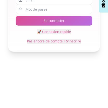
Se connecter
🚀 Connexion rapide
Pas encore de compte ? S'inscrire
Sélectionnez
How would you rate your experience?
une
option
de
1
Not good at all
Very good
à
5
Sauter
Suivant
,
avec